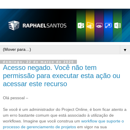
▼
domingo, 22 de março de 2020
Acesso negado. Você não tem
permissão para executar esta ação ou
acessar este recurso
Olá pessoal –
Se você é um administrador do Project Online, é bom ficar atento a
um erro bastante comum que está associado à utilização de
workflows. Imagine que você construa um
workflow que suporte o
processo de gerenciamento de projetos
em vigor na sua