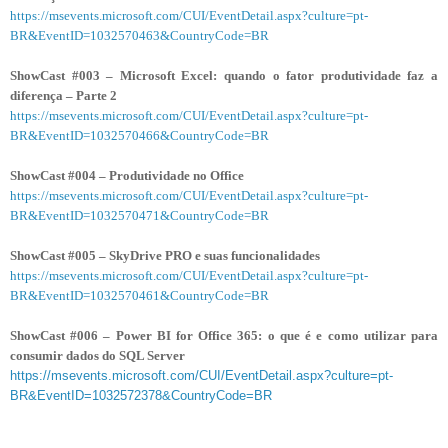
https://msevents.microsoft.com/CUI/EventDetail.aspx?culture=pt-
BR&EventID=1032570463&CountryCode=BR
ShowCast #003 – Microsoft Excel: quando o fator produtividade faz a
diferença – Parte 2
https://msevents.microsoft.com/CUI/EventDetail.aspx?culture=pt-
BR&EventID=1032570466&CountryCode=BR
ShowCast #004 – Produtividade no Office
https://msevents.microsoft.com/CUI/EventDetail.aspx?culture=pt-
BR&EventID=1032570471&CountryCode=BR
ShowCast #005 – SkyDrive PRO e suas funcionalidades
https://msevents.microsoft.com/CUI/EventDetail.aspx?culture=pt-
BR&EventID=1032570461&CountryCode=BR
ShowCast #006 – Power BI for Office 365: o que é e como utilizar para
consumir dados do SQL Server
https://msevents.microsoft.com/CUI/EventDetail.aspx?culture=pt-
BR&EventID=1032572378&CountryCode=BR