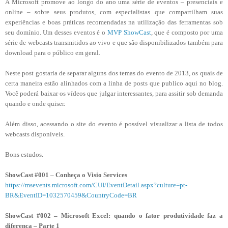
A Microsoft promove ao longo do ano uma série de eventos – presenciais e
online – sobre seus produtos, com especialistas que compartilham suas
experiências e boas práticas recomendadas na utilização das ferramentas sob
seu domínio. Um desses eventos é o
MVP ShowCast
, que é composto por uma
série de webcasts transmitidos ao vivo e que são disponibilizados também para
download para o público em geral.
Neste post gostaria de separar alguns dos temas do evento de 2013, os quais de
certa maneira estão alinhados com a linha de posts que publico aqui no blog.
Você poderá baixar os vídeos que julgar interessantes, para assitir sob demanda
quando e onde quiser.
Além disso, acessando o site do evento é possível visualizar a lista de todos
webcasts disponíveis.
Bons estudos.
ShowCast #001 – Conheça o Visio Services
https://msevents.microsoft.com/CUI/EventDetail.aspx?culture=pt-
BR&EventID=1032570459&CountryCode=BR
ShowCast #002 – Microsoft Excel: quando o fator produtividade faz a
diferença – Parte 1