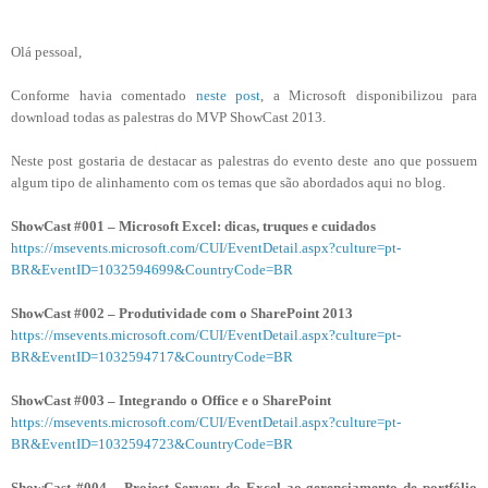
Olá pessoal,
Conforme havia comentado
neste post
, a Microsoft disponibilizou para
download todas as palestras do MVP ShowCast 2013.
Neste post gostaria de destacar as palestras do evento deste ano que possuem
algum tipo de alinhamento com os temas que são abordados aqui no blog.
ShowCast #001 – Microsoft Excel: dicas, truques e cuidados
https://msevents.microsoft.com/CUI/EventDetail.aspx?culture=pt-
BR&EventID=1032594699&CountryCode=BR
ShowCast #002 – Produtividade com o SharePoint 2013
https://msevents.microsoft.com/CUI/EventDetail.aspx?culture=pt-
BR&EventID=1032594717&CountryCode=BR
ShowCast #003 – Integrando o Office e o SharePoint
https://msevents.microsoft.com/CUI/EventDetail.aspx?culture=pt-
BR&EventID=1032594723&CountryCode=BR
ShowCast #004 – Project Server: do Excel ao gerenciamento de portfólio