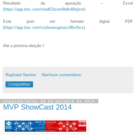
Resultado da apuração – Excel
(
https://app.box.com/s/wdf23som9tdln48njism
)
Este post em formato digital PDF
(
https://app.box.com/s/a3ouwxgeuiyc98vr5icx
)
Até a próxima eleição
J
Raphael Santos
Nenhum comentário:
Compartilhar
segunda-feira, 20 de outubro de 2014
MVP ShowCast 2014