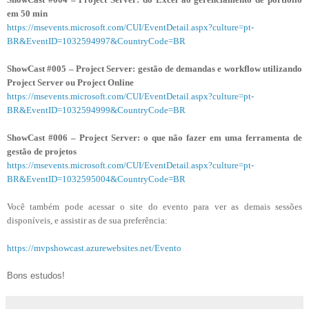
em 50 min
https://msevents.microsoft.com/CUI/EventDetail.aspx?culture=pt-
BR&EventID=1032594997&CountryCode=BR
ShowCast #005 – Project Server: gestão de demandas e workflow utilizando
Project Server ou Project Online
https://msevents.microsoft.com/CUI/EventDetail.aspx?culture=pt-
BR&EventID=1032594999&CountryCode=BR
ShowCast #006 – Project Server: o que não fazer em uma ferramenta de
gestão de projetos
https://msevents.microsoft.com/CUI/EventDetail.aspx?culture=pt-
BR&EventID=1032595004&CountryCode=BR
Você também pode acessar o site do evento para ver as demais sessões
disponíveis, e assistir as de sua preferência:
https://mvpshowcast.azurewebsites.net/Evento
Bons estudos!