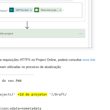
e requisições HTTPS no Project Online, poderá consultar
esse link
.
ram utilizadas no processo de atualização:
………………………….
L do seu PWA
rojects('
<Id do projeto>
')/Draft/
json;odata=nometadata