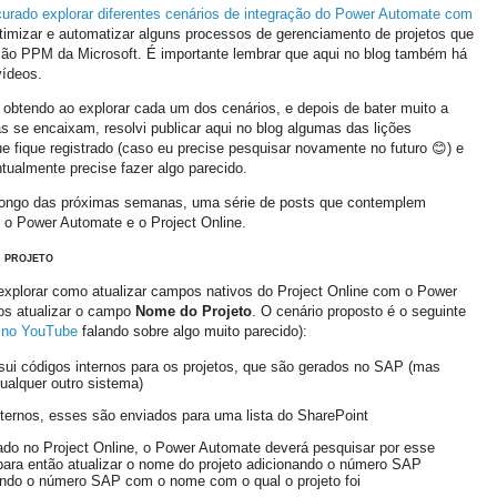
curado explorar diferentes cenários de integração do Power Automate com
otimizar e automatizar alguns processos de gerenciamento de projetos que
ção PPM da Microsoft. É importante lembrar que aqui no blog também há
ídeos.
btendo ao explorar cada um dos cenários, e depois de bater muito a
 se encaixam, resolvi publicar aqui no blog algumas das lições
ue fique registrado (caso eu precise pesquisar novamente no futuro
😊
) e
ualmente precise fazer algo parecido.
o longo das próximas semanas, uma série de posts que contemplem
e o Power Automate e o Project Online.
 projeto
 explorar como atualizar campos nativos do Project Online com o Power
os atualizar o campo
Nome do Projeto
. O cenário proposto é o seguinte
 no YouTube
falando sobre algo muito parecido):
i códigos internos para os projetos, que são gerados no SAP (mas
ualquer outro sistema)
ternos, esses são enviados para uma lista do SharePoint
ado no Project Online, o Power Automate deverá pesquisar por esse
, para então atualizar o nome do projeto adicionando o número SAP
ando o número SAP com o nome com o qual o projeto foi