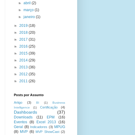
►
abril
(2)
►
março
(1)
►
janeiro
(1)
►
2019
(18)
►
2018
(20)
►
2017
(31)
►
2016
(25)
►
2015
(39)
►
2014
(29)
►
2013
(36)
►
2012
(35)
►
2011
(26)
Posts por Assunto
Artigo
(3)
BI
(1)
Business
Certificação
(4)
Intelligence
(1)
Dashboards
(37)
Downloads
(11)
EPM
(16)
Eventos
(8)
Excel 2013
(16)
Geral
(8)
MPUG
Indicadores
(3)
(8)
MVP
(6)
MVP ShowCast
(2)