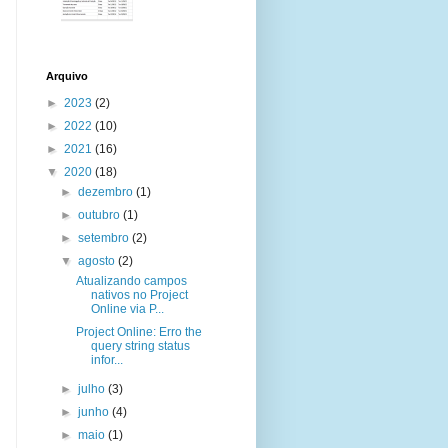
Arquivo
►
2023
(2)
►
2022
(10)
►
2021
(16)
▼
2020
(18)
►
dezembro
(1)
►
outubro
(1)
►
setembro
(2)
▼
agosto
(2)
Atualizando campos
nativos no Project
Online via P...
Project Online: Erro the
query string status
infor...
►
julho
(3)
►
junho
(4)
►
maio
(1)