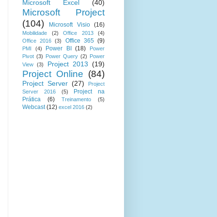
Microsoft Excel
(40)
Microsoft Project
(104)
Microsoft Visio
(16)
Mobilidade
(2)
Office 2013
(4)
Office 365
(9)
Office 2016
(3)
Power BI
(18)
PMI
(4)
Power
Pivot
(3)
Power Query
(2)
Power
Project 2013
(19)
View
(3)
Project Online
(84)
Project Server
(27)
Project
Project na
Server 2016
(5)
Prática
(6)
Treinamento
(5)
Webcast
(12)
excel 2016
(2)