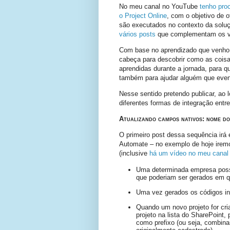
No meu canal no YouTube
tenho pro
o Project Online
, com o objetivo de 
são executados no contexto da solu
vários posts
que complementam os v
Com base no aprendizado que venho o
cabeça para descobrir como as coisas
aprendidas durante a jornada, para q
também para ajudar alguém que event
Nesse sentido pretendo publicar, a
diferentes formas de integração entr
Atualizando campos nativos: nome do
O primeiro post dessa sequência irá
Automate – no exemplo de hoje irem
(inclusive
há um vídeo no meu canal
Uma determinada empresa possu
que poderiam ser gerados em q
Uma vez gerados os códigos in
Quando um novo projeto for cri
projeto na lista do SharePoint
como prefixo (ou seja, combin