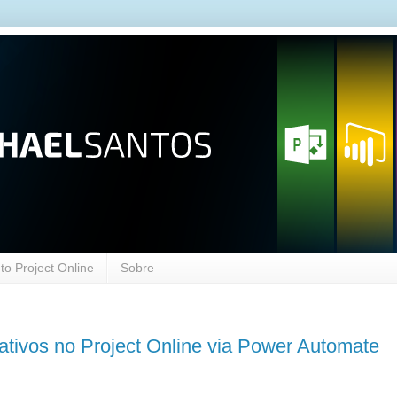
o Project Online
Sobre
tivos no Project Online via Power Automate