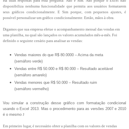
Há duas respostas para essa pergunta: Não e Sim. Não porque o Excel não
disponibiliza nenhuma funcionalidade que permita aos usuários formatarem
seus gráficos condicionalmente. E Sim porque, com pequenos ajustes, é
possível personalizar um gráfico condicionalmente. Então, mãos à obra.
Digamos que sua empresa efetue o acompanhamento mensal das vendas em
uma planilha, na qual são lançados os valores acumulados mês-a-mês. Foi
definido o seguinte cenário para analisar as vendas:
Vendas maiores do que R$ 80.0000 – Acima da meta
(semáforo verde)
Vendas entre R$ 50.000 e R$ 80.000 – Resultado aceitável
(semáforo amarelo)
Vendas menores que R$ 50.000 – Resultado ruim
(semáforo vermelho)
Vou simular a construção desse gráfico com formatação condicional
usando o Excel 2013. Mas o procedimento para as versões 2007 e 2010
é o mesmo
J
Em primeiro lugar, é necessário obter a planilha com os valores de vendas