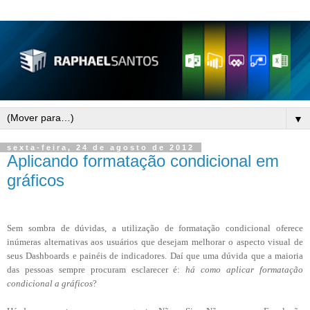
▼
sexta-feira, 24 de agosto de 2012
Aplicando formatação condicional em
gráficos
Sem sombra de dúvidas, a utilização de formatação condicional oferece
inúmeras alternativas aos usuários que desejam melhorar o aspecto visual de
seus Dashboards e painéis de indicadores. Daí que uma dúvida que a maioria
das pessoas sempre procuram esclarecer é:
há como aplicar formatação
condicional a gráficos
?