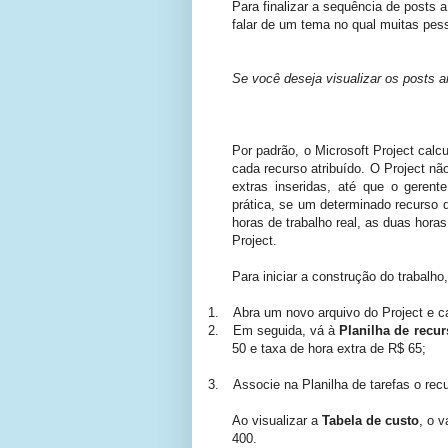
Para finalizar a sequência de posts 
falar de um tema no qual muitas pes
Se você deseja visualizar os posts a
Por padrão, o Microsoft Project calc
cada recurso atribuído. O Project nã
extras inseridas, até que o gerent
prática, se um determinado recurso do
horas de trabalho real, as duas hor
Project.
Para iniciar a construção do trabalho
1.
Abra um novo arquivo do Project e c
2.
Em seguida, vá à
Planilha de recu
50 e taxa de hora extra de R$ 65;
3.
Associe na Planilha de tarefas o re
Ao visualizar a
Tabela de custo
, o 
400.