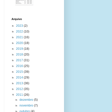
Arquivo
►
2023
(2)
►
2022
(10)
►
2021
(16)
►
2020
(18)
►
2019
(18)
►
2018
(20)
►
2017
(31)
►
2016
(25)
►
2015
(39)
►
2014
(29)
►
2013
(36)
►
2012
(35)
▼
2011
(26)
►
dezembro
(5)
►
novembro
(7)
►
outubro
(4)