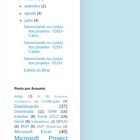
►
setembro
(2)
►
agosto
(4)
▼
julho
(4)
Gerenciando os custos
dos projetos - 03/03 -
Calcu...
Gerenciando os custos
dos projetos - 02/03 -
Cadas...
Gerenciando os custos
dos projetos - 01/03
Estréia do Blog
Posts por Assunto
Artigo
(3)
BI
(1)
Business
Certificação
(4)
Intelligence
(1)
Dashboards
(37)
Downloads
(11)
EPM
(16)
Eventos
(8)
Excel 2013
(16)
Geral
(8)
MPUG
Indicadores
(3)
(8)
MVP
(6)
MVP ShowCast
(2)
Microsoft Excel
(40)
Microsoft Project