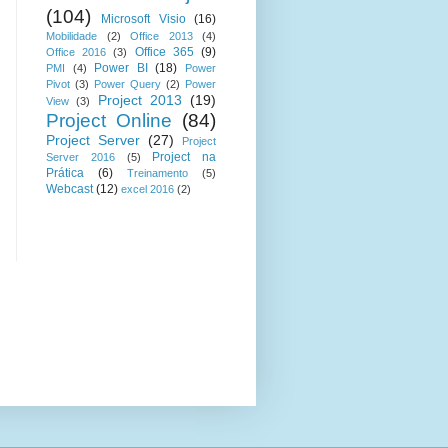
(104)
Microsoft Visio
(16)
Mobilidade
(2)
Office 2013
(4)
Office 365
(9)
Office 2016
(3)
Power BI
(18)
PMI
(4)
Power
Pivot
(3)
Power Query
(2)
Power
Project 2013
(19)
View
(3)
Project Online
(84)
Project Server
(27)
Project
Project na
Server 2016
(5)
Prática
(6)
Treinamento
(5)
Webcast
(12)
excel 2016
(2)