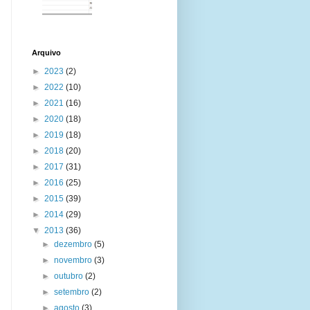
Arquivo
►
2023
(2)
►
2022
(10)
►
2021
(16)
►
2020
(18)
►
2019
(18)
►
2018
(20)
►
2017
(31)
►
2016
(25)
►
2015
(39)
►
2014
(29)
▼
2013
(36)
►
dezembro
(5)
►
novembro
(3)
►
outubro
(2)
►
setembro
(2)
►
agosto
(3)