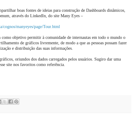
partilhar boas fontes de ideias para construção de Dashboards dinâmicos,
omum, através do LinkedIn, do site Many Eyes –
ta/cognos/manyeyes/page/Tour.html
m como objetivo permitir à comunidade de internautas em todo o mundo o
rtilhamento de gráficos livremente, de modo a que as pessoas possam fazer
zação e distribuição das suas informações.
gráficos, oriundos dos dados carregados pelos usuários. Sugiro dar uma
sse site nos favoritos como referência.