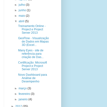
►
julho
(3)
►
junho
(1)
►
maio
(2)
▼
abril
(5)
Treinamento Online -
Project e Project
Server 2013
GeoFlow - Visualização
de Dados em Mapas
3D (Excel...
Many Eyes - site de
referência para
criação de Das...
Certificação: Microsoft
Project e Project
Server 2013
Novo Dashboard para
Análise de
Desempenho
►
março
(3)
►
fevereiro
(3)
►
janeiro
(4)
►
2012
(35)