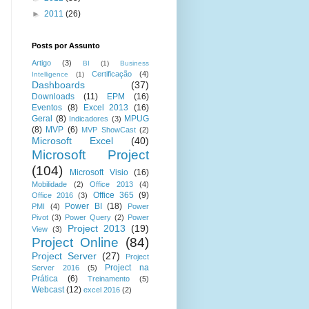
►
2011
(26)
Posts por Assunto
Artigo
(3)
BI
(1)
Business
Certificação
(4)
Intelligence
(1)
Dashboards
(37)
Downloads
(11)
EPM
(16)
Eventos
(8)
Excel 2013
(16)
Geral
(8)
MPUG
Indicadores
(3)
(8)
MVP
(6)
MVP ShowCast
(2)
Microsoft Excel
(40)
Microsoft Project
(104)
Microsoft Visio
(16)
Mobilidade
(2)
Office 2013
(4)
Office 365
(9)
Office 2016
(3)
Power BI
(18)
PMI
(4)
Power
Pivot
(3)
Power Query
(2)
Power
Project 2013
(19)
View
(3)
Project Online
(84)
Project Server
(27)
Project
Project na
Server 2016
(5)
Prática
(6)
Treinamento
(5)
Webcast
(12)
excel 2016
(2)