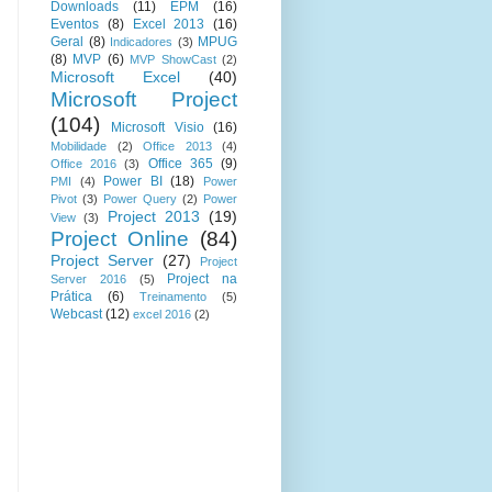
Downloads
(11)
EPM
(16)
Eventos
(8)
Excel 2013
(16)
Geral
(8)
MPUG
Indicadores
(3)
(8)
MVP
(6)
MVP ShowCast
(2)
Microsoft Excel
(40)
Microsoft Project
(104)
Microsoft Visio
(16)
Mobilidade
(2)
Office 2013
(4)
Office 365
(9)
Office 2016
(3)
Power BI
(18)
PMI
(4)
Power
Pivot
(3)
Power Query
(2)
Power
Project 2013
(19)
View
(3)
Project Online
(84)
Project Server
(27)
Project
Project na
Server 2016
(5)
Prática
(6)
Treinamento
(5)
Webcast
(12)
excel 2016
(2)