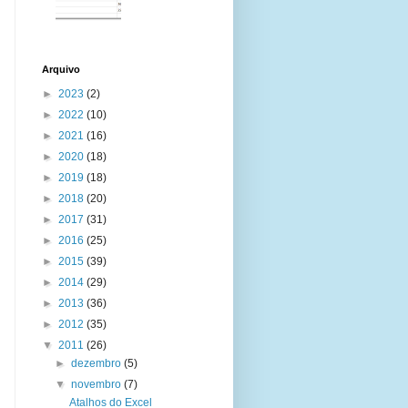
Arquivo
►
2023
(2)
►
2022
(10)
►
2021
(16)
►
2020
(18)
►
2019
(18)
►
2018
(20)
►
2017
(31)
►
2016
(25)
►
2015
(39)
►
2014
(29)
►
2013
(36)
►
2012
(35)
▼
2011
(26)
►
dezembro
(5)
▼
novembro
(7)
Atalhos do Excel