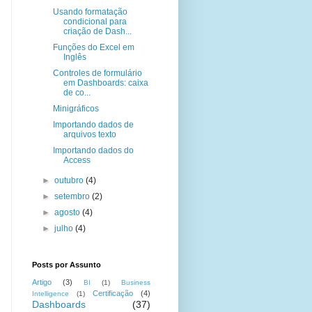
Usando formatação
condicional para
criação de Dash...
Funções do Excel em
Inglês
Controles de formulário
em Dashboards: caixa
de co...
Minigráficos
Importando dados de
arquivos texto
Importando dados do
Access
►
outubro
(4)
►
setembro
(2)
►
agosto
(4)
►
julho
(4)
Posts por Assunto
Artigo
(3)
BI
(1)
Business
Certificação
(4)
Intelligence
(1)
Dashboards
(37)